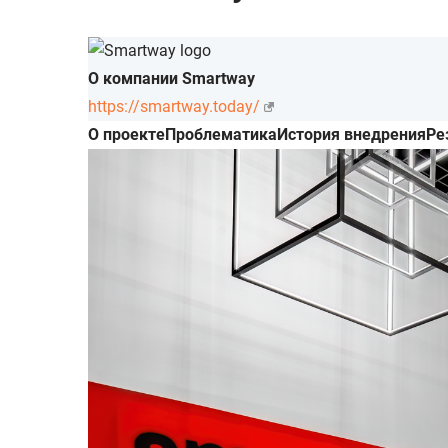
О компании Smartway
https://smartway.today/
О проекте
Проблематика
История внедрения
Ре