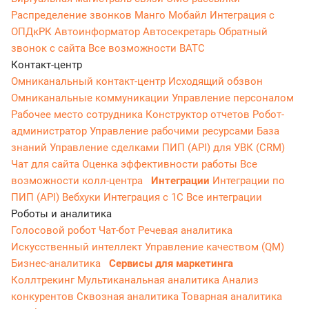
Распределение звонков
Манго Мобайл
Интеграция с
ОПДкРК
Автоинформатор
Автосекретарь
Обратный
звонок с сайта
Все возможности ВАТС
Контакт-центр
Омниканальный контакт-центр
Исходящий обзвон
Омниканальные коммуникации
Управление персоналом
Рабочее место сотрудника
Конструктор отчетов
Робот-
администратор
Управление рабочими ресурсами
База
знаний
Управление сделками
ПИП (API) для УВК (CRM)
Чат для сайта
Оценка эффективности работы
Все
возможности колл-центра
Интеграции
Интеграции по
ПИП (API)
Вебхуки
Интеграция с 1С
Все интеграции
Роботы и аналитика
Голосовой робот
Чат-бот
Речевая аналитика
Искусственный интеллект
Управление качеством (QM)
Бизнес-аналитика
Сервисы для маркетинга
Коллтрекинг
Мультиканальная аналитика
Анализ
конкурентов
Сквозная аналитика
Товарная аналитика