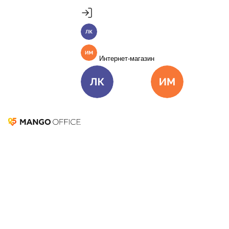
Продукты
Пакет инструментов со скидкой 40%
Личный кабинет
MANGO OFFICE
Подробнее
Единые бизнес-коммуникации
Интернет-магазин
Подключить
Виртуальная АТС
Цена
Как подключить
Личный кабинет
Интернет-ма
Омниканальный Контакт-центр
Цена
Как подключить
Коллтрекинг и сервисы для маркетинга
Представительство в
Все продукты MANGO OFFICE
Ханты-Мансийске
Решения
Решения для разных
бизнес-задач
Подключить
Решения для разных бизнес-задач
Отдел продаж