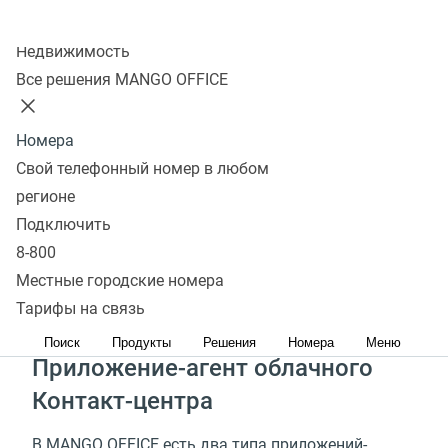
центра во многом зависит продуктивность работы
Колл-центр
операторов и качество обслуживания клиентов.
Недвижимость
Стоимость
Узнать подробнее
Все решения MANGO OFFICE
Номера
Из чего состоит рабочее
Свой телефонный номер в любом
место оператора колл-
регионе
Подключить
центра
8-800
Местные городские номера
На рабочем компьютере оператора работают
Тарифы на связь
несколько приложений.
Поиск
Продукты
Решения
Номера
Меню
Приложение-агент облачного
Контакт-центра
В MANGO OFFICE есть два типа приложений-