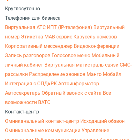
Круглосуточно
Телефония для бизнеса
Виртуальная АТС
ИПТ (IP-телефония)
Виртуальный
номер
Этикетка
МАВ сервис
Карусель номеров
Корпоративный мессенджер
Видеоконференции
Запись разговоров
Голосовое меню
Мобильный
личный кабинет
Виртуальная магистраль связи
СМС-
рассылки
Распределение звонков
Манго Мобайл
Интеграция с ОПДкРК
Автоинформатор
Автосекретарь
Обратный звонок с сайта
Все
возможности ВАТС
Контакт-центр
Омниканальный контакт-центр
Исходящий обзвон
Омниканальные коммуникации
Управление
персоналом
Рабочее место сотрудника
Конструктор