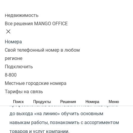
Зачем обучать операторов
Колл-центр
колл-центра
Недвижимость
Все решения MANGO OFFICE
Операторы находятся на переднем крае работы
с клиентами, от них, их квалификации
Номера
и мотивации во многом зависит успешность
Свой телефонный номер в любом
продаж и качество обслуживания клиентов.
регионе
Подключить
Обновление штата в колл-центре происходит
8-800
постоянно — на смену ушедшим приходят новые
Местные городские номера
сотрудники, опыт и знания которых часто близки
Тарифы на связь
к нулю. Профессионалами не рождаются —
Поиск
Продукты
Решения
Номера
Меню
профессионалов воспитывают. Новичков нужно
до выхода
«
на линию» обучить основным
навыкам работы, познакомить с ассортиментом
товаров и услуг компании.