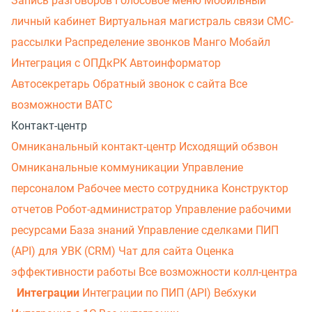
Запись разговоров
Голосовое меню
Мобильный
личный кабинет
Виртуальная магистраль связи
СМС-
рассылки
Распределение звонков
Манго Мобайл
Интеграция с ОПДкРК
Автоинформатор
Автосекретарь
Обратный звонок с сайта
Все
возможности ВАТС
Контакт-центр
Омниканальный контакт-центр
Исходящий обзвон
Омниканальные коммуникации
Управление
персоналом
Рабочее место сотрудника
Конструктор
отчетов
Робот-администратор
Управление рабочими
ресурсами
База знаний
Управление сделками
ПИП
(API) для УВК (CRM)
Чат для сайта
Оценка
эффективности работы
Все возможности колл-центра
Интеграции
Интеграции по ПИП (API)
Вебхуки