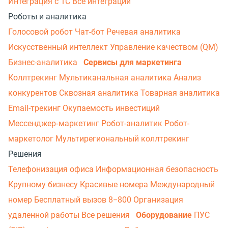
Интеграция с 1С
Все интеграции
Роботы и аналитика
Голосовой робот
Чат-бот
Речевая аналитика
Искусственный интеллект
Управление качеством (QM)
Бизнес-аналитика
Сервисы для маркетинга
Коллтрекинг
Мультиканальная аналитика
Анализ
конкурентов
Сквозная аналитика
Товарная аналитика
Email-трекинг
Окупаемость инвестиций
Мессенджер‑маркетинг
Робот-аналитик
Робот-
маркетолог
Мультирегиональный коллтрекинг
Решения
Телефонизация офиса
Информационная безопасность
Крупному бизнесу
Красивые номера
Международный
номер
Бесплатный вызов 8−800
Организация
удаленной работы
Все решения
Оборудование
ПУС