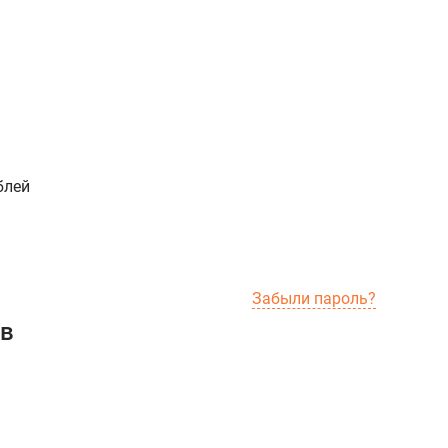
блей
Забыли пароль?
ов