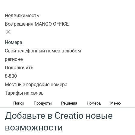
Колл-центр
Недвижимость
MANGO OFFICE — облачное решение для связи между
Все решения MANGO OFFICE
бизнесом и клиентами. Оно помогает улучшить сервис
и повысить продажи. Вся переписка и данные
Номера
находятся в одном окне — информация не потеряется
Свой телефонный номер в любом
и сотрудники смогут работать эффективнее.
регионе
Команда MANGO OFFICE сама работает в CRM Creatio
Подключить
и знает, как всё устроено изнутри. Это помогло
8-800
разработать максимально полную интеграцию
Местные городские номера
и внедрить решения, которыми легко и удобно
Тарифы на связь
пользоваться.
Поиск
Продукты
Решения
Номера
Меню
Добавьте в Creatio новые
возможности