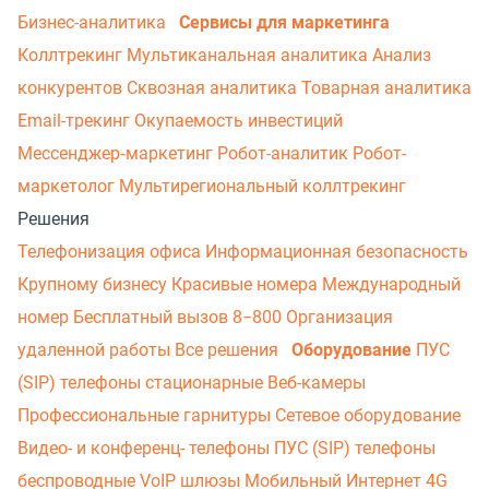
Бизнес-аналитика
Сервисы для маркетинга
Коллтрекинг
Мультиканальная аналитика
Анализ
конкурентов
Сквозная аналитика
Товарная аналитика
Email-трекинг
Окупаемость инвестиций
Мессенджер‑маркетинг
Робот-аналитик
Робот-
маркетолог
Мультирегиональный коллтрекинг
Решения
Телефонизация офиса
Информационная безопасность
Крупному бизнесу
Красивые номера
Международный
номер
Бесплатный вызов 8−800
Организация
удаленной работы
Все решения
Оборудование
ПУС
(SIP) телефоны стационарные
Веб-камеры
Профессиональные гарнитуры
Сетевое оборудование
Видео- и конференц- телефоны
ПУС (SIP) телефоны
беспроводные
VoIP шлюзы
Мобильный Интернет 4G