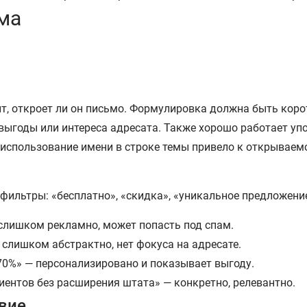
ма
исит, откроет ли он письмо. Формулировка должна быть кор
 выгоды или интереса адресата. Также хорошо работает уп
 использование имени в строке темы привело к открываемо
м-фильтры: «бесплатно», «скидка», «уникальное предложен
 слишком рекламно, может попасть под спам.
слишком абстрактно, нет фокуса на адресате.
 70%» — персонализировано и показывает выгоду.
иентов без расширения штата» — конкретно, релевантно.
вие