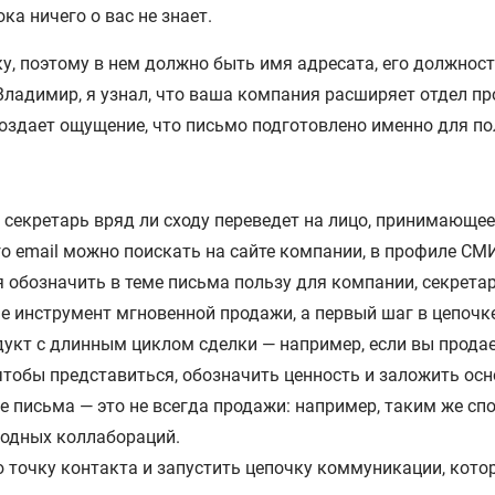
ка ничего о вас не знает.
у, поэтому в нем должно быть имя адресата, его должнос
ладимир, я узнал, что ваша компания расширяет отдел пр
оздает ощущение, что письмо подготовлено именно для пол
секретарь вряд ли сходу переведет на лицо, принимающее
 email можно поискать на сайте компании, в профиле СМИ и
я обозначить в теме письма пользу для компании, секрета
 инструмент мгновенной продажи, а первый шаг в цепочке
одукт с длинным циклом сделки — например, если вы прод
чтобы представиться, обозначить ценность и заложить осн
 письма — это не всегда продажи: например, таким же сп
годных коллабораций.
точку контакта и запустить цепочку коммуникации, котора