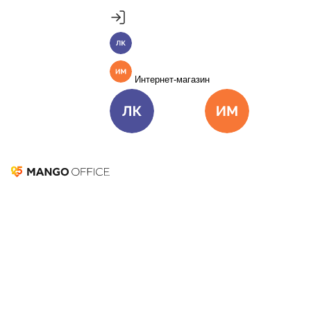
Продукты
Пакет инструментов со скидкой 40%
MANGO OFFICE
Личный кабинет
Подробнее
Единые бизнес-коммуникации
Интернет-магазин
Подключить
Виртуальная АТС
Цена
Как подключить
Омниканальный Контакт-центр
Цена
Как подключить
Личный кабинет
Интернет-ма
Коллтрекинг и сервисы для маркетинга
Все продукты MANGO OFFICE
Интеграция
MANGO OFFICE
Решения
Решения для разных
и ПрофСалон
бизнес-задач
Подключить
Топовая функциональность
Решения для разных бизнес-задач
Быстрое подключение
Отдел продаж